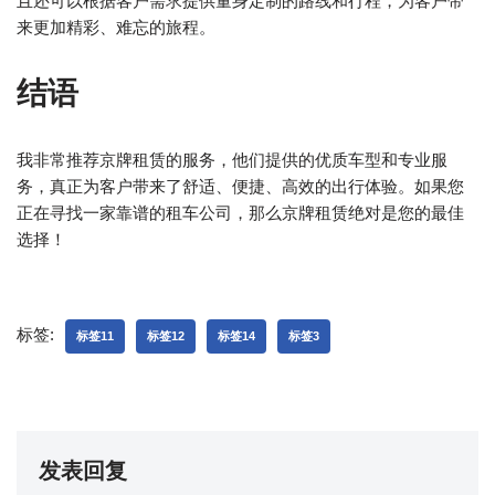
且还可以根据客户需求提供量身定制的路线和行程，为客户带
来更加精彩、难忘的旅程。
结语
我非常推荐京牌租赁的服务，他们提供的优质车型和专业服
务，真正为客户带来了舒适、便捷、高效的出行体验。如果您
正在寻找一家靠谱的租车公司，那么京牌租赁绝对是您的最佳
选择！
标签:
标签11
标签12
标签14
标签3
发表回复