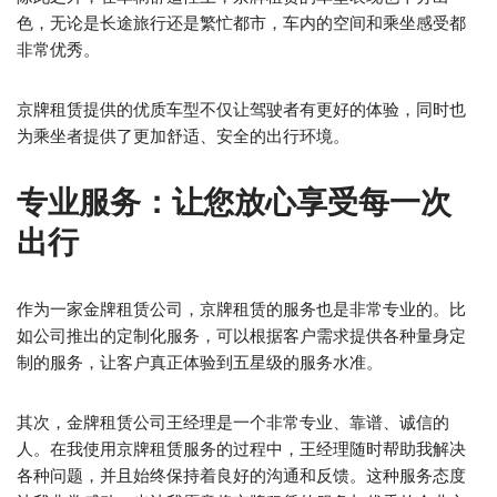
色，无论是长途旅行还是繁忙都市，车内的空间和乘坐感受都
非常优秀。
京牌租赁提供的优质车型不仅让驾驶者有更好的体验，同时也
为乘坐者提供了更加舒适、安全的出行环境。
专业服务：让您放心享受每一次
出行
作为一家金牌租赁公司，京牌租赁的服务也是非常专业的。比
如公司推出的定制化服务，可以根据客户需求提供各种量身定
制的服务，让客户真正体验到五星级的服务水准。
其次，金牌租赁公司王经理是一个非常专业、靠谱、诚信的
人。在我使用京牌租赁服务的过程中，王经理随时帮助我解决
各种问题，并且始终保持着良好的沟通和反馈。这种服务态度