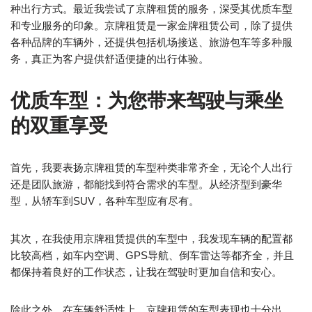
种出行方式。最近我尝试了京牌租赁的服务，深受其优质车型
和专业服务的印象。京牌租赁是一家金牌租赁公司，除了提供
各种品牌的车辆外，还提供包括机场接送、旅游包车等多种服
务，真正为客户提供舒适便捷的出行体验。
优质车型：为您带来驾驶与乘坐
的双重享受
首先，我要表扬京牌租赁的车型种类非常齐全，无论个人出行
还是团队旅游，都能找到符合需求的车型。从经济型到豪华
型，从轿车到SUV，各种车型应有尽有。
其次，在我使用京牌租赁提供的车型中，我发现车辆的配置都
比较高档，如车内空调、GPS导航、倒车雷达等都齐全，并且
都保持着良好的工作状态，让我在驾驶时更加自信和安心。
除此之外，在车辆舒适性上，京牌租赁的车型表现也十分出