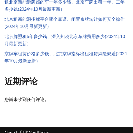
租北京新能源牌照的车一年多少钱、北京车牌出租一年、二年
多少钱(2024年10月最新更新）
北京租新能源指标平台哪个靠谱、闲置京牌转让如何安全操作
(2024年10月最新更新）
北京牌照租5年多少钱、深入知晓北京车牌费用多少(2024年10
月最新更新）
京牌车租赁价格多少钱、北京京牌指标出租租赁风险规避(2024
年10月最新更新）
近期评论
您尚未收到任何评论。
Neve
| 采用
WordPress