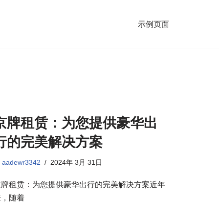
示例页面
京牌租赁：为您提供豪华出
行的完美解决方案
由
aadewr3342
2024年 3月 31日
京牌租赁：为您提供豪华出行的完美解决方案近年
来，随着