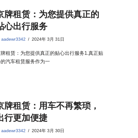
京牌租赁：为您提供真正的
贴心出行服务
由
aadewr3342
2024年 3月 31日
京牌租赁：为您提供真正的贴心出行服务1.真正贴
心的汽车租赁服务作为一
京牌租赁：用车不再繁琐，
出行更加便捷
由
aadewr3342
2024年 3月 30日