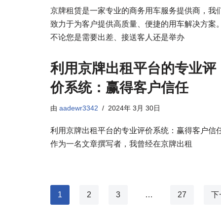
京牌租赁是一家专业的商务用车服务提供商，我
致力于为客户提供高质量、便捷的用车解决方案
不论您是需要出差、接送客人还是举办
利用京牌出租平台的专业评
价系统：赢得客户信任
由
aadewr3342
2024年 3月 30日
利用京牌出租平台的专业评价系统：赢得客户信
作为一名文章撰写者，我曾经在京牌出租
1
2
3
…
27
下