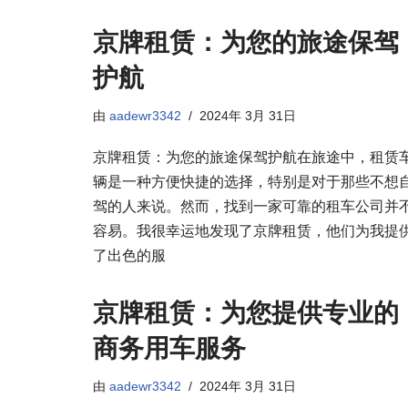
京牌租赁：为您的旅途保驾
护航
由
aadewr3342
2024年 3月 31日
京牌租赁：为您的旅途保驾护航在旅途中，租赁
辆是一种方便快捷的选择，特别是对于那些不想
驾的人来说。然而，找到一家可靠的租车公司并
容易。我很幸运地发现了京牌租赁，他们为我提
了出色的服
京牌租赁：为您提供专业的
商务用车服务
由
aadewr3342
2024年 3月 31日