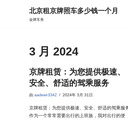
北京租京牌照车多少钱一个月
跳
金牌车务
至
正
文
3 月 2024
京牌租赁：为您提供极速、
安全、舒适的驾乘服务
由
aadewr3342
2024年 3月 31日
京牌租赁：为您提供极速、安全、舒适的驾乘服
作为一个常常需要出行的上班族，我对出行的便