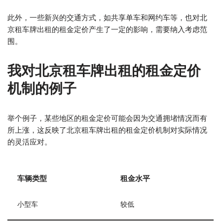
此外，一些新兴的交通方式，如共享单车和网约车等，也对北
京租车牌出租的租金定价产生了一定的影响，需要纳入考虑范
围。
我对北京租车牌出租的租金定价
机制的例子
举个例子，某些地区的租金定价可能会因为交通拥堵情况而有
所上涨，这反映了北京租车牌出租的租金定价机制对实际情况
的灵活应对。
车辆类型
租金水平
小型车
较低