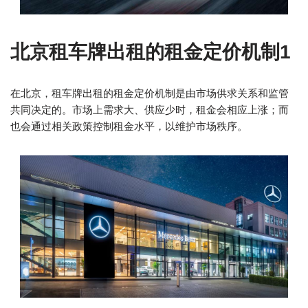
北京租车牌出租的租金定价机制1
在北京，租车牌出租的租金定价机制是由市场供求关系和监管
共同决定的。市场上需求大、供应少时，租金会相应上涨；而
也会通过相关政策控制租金水平，以维护市场秩序。