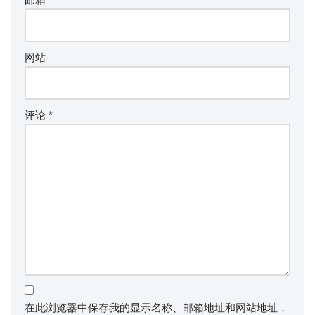
网站
评论
*
在此浏览器中保存我的显示名称、邮箱地址和网站地址，