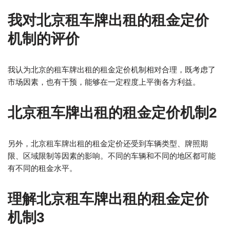
我对北京租车牌出租的租金定价
机制的评价
我认为北京的租车牌出租的租金定价机制相对合理，既考虑了
市场因素，也有干预，能够在一定程度上平衡各方利益。
北京租车牌出租的租金定价机制2
另外，北京租车牌出租的租金定价还受到车辆类型、牌照期
限、区域限制等因素的影响。不同的车辆和不同的地区都可能
有不同的租金水平。
理解北京租车牌出租的租金定价
机制3