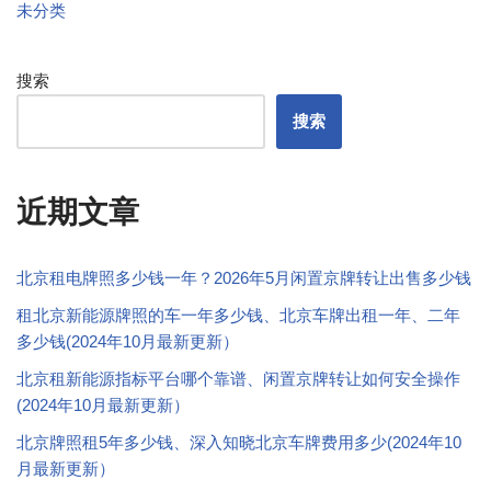
未分类
搜索
搜索
近期文章
北京租电牌照多少钱一年？2026年5月闲置京牌转让出售多少钱
租北京新能源牌照的车一年多少钱、北京车牌出租一年、二年
多少钱(2024年10月最新更新）
北京租新能源指标平台哪个靠谱、闲置京牌转让如何安全操作
(2024年10月最新更新）
北京牌照租5年多少钱、深入知晓北京车牌费用多少(2024年10
月最新更新）