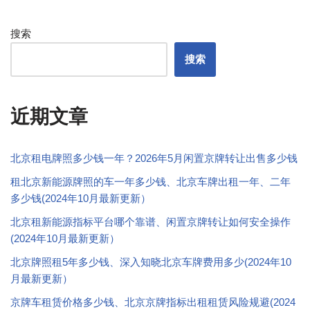
搜索
搜索
近期文章
北京租电牌照多少钱一年？2026年5月闲置京牌转让出售多少钱
租北京新能源牌照的车一年多少钱、北京车牌出租一年、二年
多少钱(2024年10月最新更新）
北京租新能源指标平台哪个靠谱、闲置京牌转让如何安全操作
(2024年10月最新更新）
北京牌照租5年多少钱、深入知晓北京车牌费用多少(2024年10
月最新更新）
京牌车租赁价格多少钱、北京京牌指标出租租赁风险规避(2024