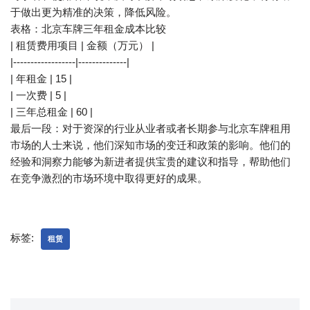
于做出更为精准的决策，降低风险。
表格：北京车牌三年租金成本比较
| 租赁费用项目 | 金额（万元） |
|------------------|--------------|
| 年租金 | 15 |
| 一次费 | 5 |
| 三年总租金 | 60 |
最后一段：对于资深的行业从业者或者长期参与北京车牌租用
市场的人士来说，他们深知市场的变迁和政策的影响。他们的
经验和洞察力能够为新进者提供宝贵的建议和指导，帮助他们
在竞争激烈的市场环境中取得更好的成果。
标签:
租赁