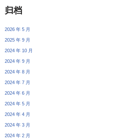
归档
2026 年 5 月
2025 年 9 月
2024 年 10 月
2024 年 9 月
2024 年 8 月
2024 年 7 月
2024 年 6 月
2024 年 5 月
2024 年 4 月
2024 年 3 月
2024 年 2 月