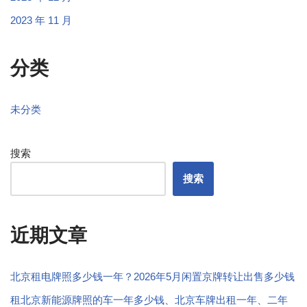
2023 年 11 月
分类
未分类
搜索
搜索
近期文章
北京租电牌照多少钱一年？2026年5月闲置京牌转让出售多少钱
租北京新能源牌照的车一年多少钱、北京车牌出租一年、二年