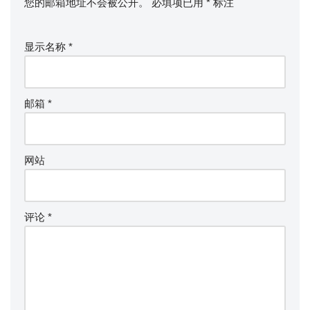
您的邮箱地址不会被公开。
必填项已用
*
标注
显示名称
*
邮箱
*
网站
评论
*