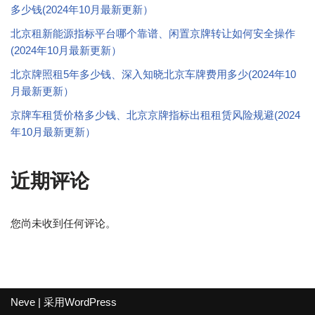
多少钱(2024年10月最新更新）
北京租新能源指标平台哪个靠谱、闲置京牌转让如何安全操作
(2024年10月最新更新）
北京牌照租5年多少钱、深入知晓北京车牌费用多少(2024年10
月最新更新）
京牌车租赁价格多少钱、北京京牌指标出租租赁风险规避(2024
年10月最新更新）
近期评论
您尚未收到任何评论。
Neve
| 采用
WordPress