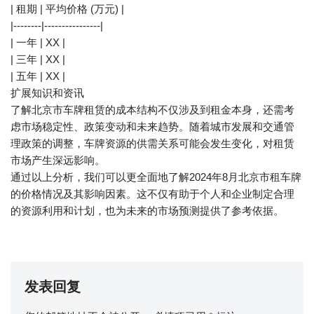
| 租期 | 平均价格 (万元) |
|--------|----------------|
| 一年 | XX |
| 三年 | XX |
| 五年 | XX |
扩展知识和资讯
了解北京市车牌租赁的成本结构不仅涉及到租金本身，还需考
虑市场稳定性、政策变动和未来趋势。随着城市发展和交通管
理政策的调整，车牌资源的供需关系可能会发生变化，对租赁
市场产生深远影响。
通过以上分析，我们可以更全面地了解2024年8月北京市租车牌
的价格情况及其影响因素。这不仅有助于个人和企业制定合理
的资源利用和计划，也为未来的市场预测提供了参考依据。
发表回复