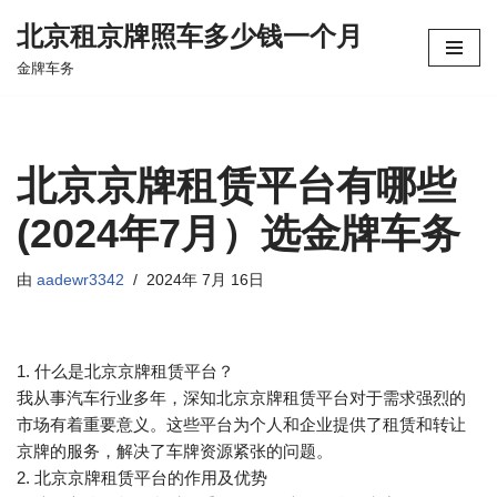
北京租京牌照车多少钱一个月
跳
金牌车务
至
正
文
北京京牌租赁平台有哪些
(2024年7月）选金牌车务
由
aadewr3342
2024年 7月 16日
1. 什么是北京京牌租赁平台？
我从事汽车行业多年，深知北京京牌租赁平台对于需求强烈的
市场有着重要意义。这些平台为个人和企业提供了租赁和转让
京牌的服务，解决了车牌资源紧张的问题。
2. 北京京牌租赁平台的作用及优势