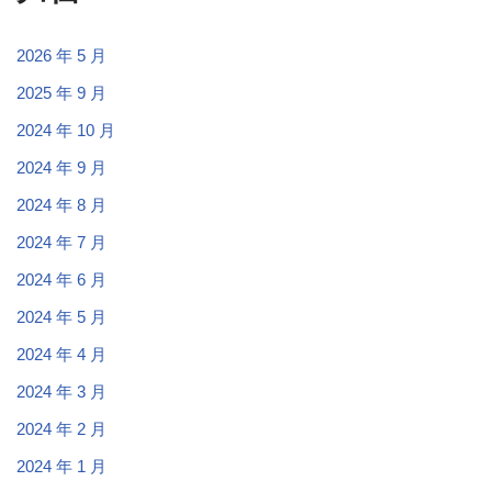
2026 年 5 月
2025 年 9 月
2024 年 10 月
2024 年 9 月
2024 年 8 月
2024 年 7 月
2024 年 6 月
2024 年 5 月
2024 年 4 月
2024 年 3 月
2024 年 2 月
2024 年 1 月