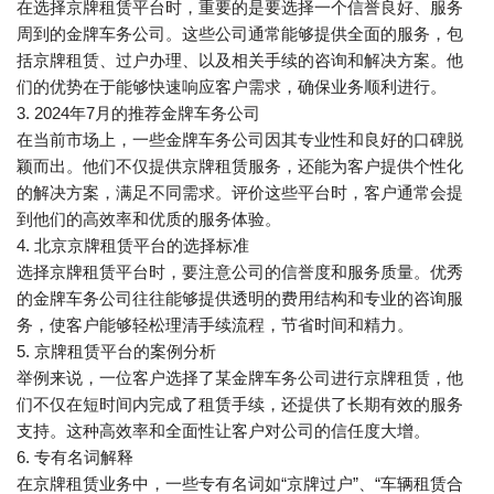
在选择京牌租赁平台时，重要的是要选择一个信誉良好、服务
周到的金牌车务公司。这些公司通常能够提供全面的服务，包
括京牌租赁、过户办理、以及相关手续的咨询和解决方案。他
们的优势在于能够快速响应客户需求，确保业务顺利进行。
3. 2024年7月的推荐金牌车务公司
在当前市场上，一些金牌车务公司因其专业性和良好的口碑脱
颖而出。他们不仅提供京牌租赁服务，还能为客户提供个性化
的解决方案，满足不同需求。评价这些平台时，客户通常会提
到他们的高效率和优质的服务体验。
4. 北京京牌租赁平台的选择标准
选择京牌租赁平台时，要注意公司的信誉度和服务质量。优秀
的金牌车务公司往往能够提供透明的费用结构和专业的咨询服
务，使客户能够轻松理清手续流程，节省时间和精力。
5. 京牌租赁平台的案例分析
举例来说，一位客户选择了某金牌车务公司进行京牌租赁，他
们不仅在短时间内完成了租赁手续，还提供了长期有效的服务
支持。这种高效率和全面性让客户对公司的信任度大增。
6. 专有名词解释
在京牌租赁业务中，一些专有名词如“京牌过户”、“车辆租赁合