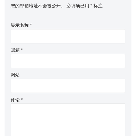
您的邮箱地址不会被公开。
必填项已用
*
标注
显示名称
*
邮箱
*
网站
评论
*