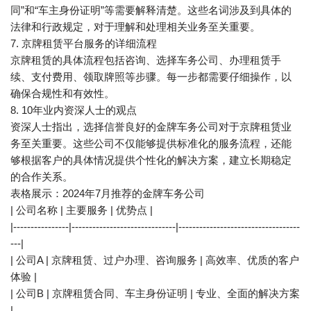
同”和“车主身份证明”等需要解释清楚。这些名词涉及到具体的
法律和行政规定，对于理解和处理相关业务至关重要。
7. 京牌租赁平台服务的详细流程
京牌租赁的具体流程包括咨询、选择车务公司、办理租赁手
续、支付费用、领取牌照等步骤。每一步都需要仔细操作，以
确保合规性和有效性。
8. 10年业内资深人士的观点
资深人士指出，选择信誉良好的金牌车务公司对于京牌租赁业
务至关重要。这些公司不仅能够提供标准化的服务流程，还能
够根据客户的具体情况提供个性化的解决方案，建立长期稳定
的合作关系。
表格展示：2024年7月推荐的金牌车务公司
| 公司名称 | 主要服务 | 优势点 |
|----------------|------------------------------|-----------------------------------
---|
| 公司A | 京牌租赁、过户办理、咨询服务 | 高效率、优质的客户
体验 |
| 公司B | 京牌租赁合同、车主身份证明 | 专业、全面的解决方案
|