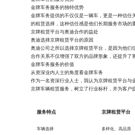
金牌车务服务的独特优势
金牌车务提供的不仅仅是一辆车，更是一种信任
的租赁选择，这种信任感是他们长期服务市场的
京牌租赁平台与奥迪合作的益处
奥迪选择京牌租赁平台的原因
奥迪公司之所以选择京牌租赁平台，是因为他们
合作关系不仅增强了双方的品牌形象，还提升了
金牌车务服务的价值
从资深业内人士的角度看金牌车务
作为一名资深行业人士，我认为京牌租赁平台与
京牌车辆租赁服务，树立了行业标杆，并为客户
服务特点
京牌租赁平台
车辆选择
多样化、高品质