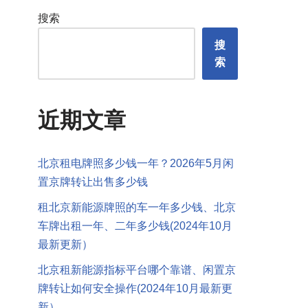
搜索
搜
索
近期文章
北京租电牌照多少钱一年？2026年5月闲
置京牌转让出售多少钱
租北京新能源牌照的车一年多少钱、北京
车牌出租一年、二年多少钱(2024年10月
最新更新）
北京租新能源指标平台哪个靠谱、闲置京
牌转让如何安全操作(2024年10月最新更
新）