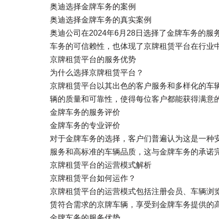
奥迪选择金牌车务的案例
奥迪选择金牌车务的真实案例
奥迪公司在2024年6月28日选择了金牌车务
车务的可信赖性，也体现了京牌租赁平台在行业
京牌租赁平台的服务优势
为什么选择京牌租赁平台？
京牌租赁平台以其出色的客户服务和多样化的车
辆的质量和可靠性，使得每位客户都能获得满意
金牌车务的服务评价
金牌车务的专业评价
对于金牌车务的选择，客户们普遍认为这是一种
服务和高标准的车辆品质，这与金牌车务的承诺
京牌租赁平台的运营模式解析
京牌租赁平台如何运作？
京牌租赁平台的运营模式包括注册会员、车辆浏
赁符合需求的京牌车辆，享受到金牌车务提供的
金牌车务的服务优势