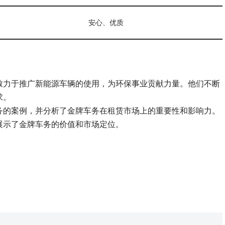
安心、优质
致力于推广新能源车辆的使用，为环保事业贡献力量。他们不断
求。
务的案例，并分析了金牌车务在租赁市场上的重要性和影响力。
展示了金牌车务的价值和市场定位。