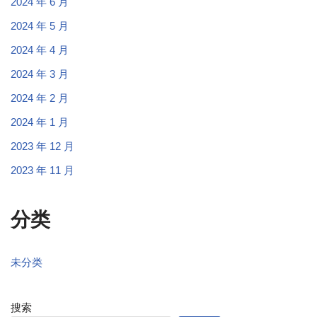
2024 年 6 月
2024 年 5 月
2024 年 4 月
2024 年 3 月
2024 年 2 月
2024 年 1 月
2023 年 12 月
2023 年 11 月
分类
未分类
搜索