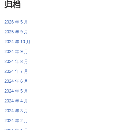
归档
2026 年 5 月
2025 年 9 月
2024 年 10 月
2024 年 9 月
2024 年 8 月
2024 年 7 月
2024 年 6 月
2024 年 5 月
2024 年 4 月
2024 年 3 月
2024 年 2 月