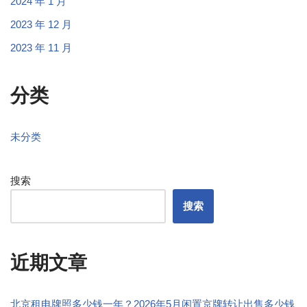
2024 年 1 月
2023 年 12 月
2023 年 11 月
分类
未分类
搜索
搜索
近期文章
北京租电牌照多少钱一年？2026年5月闲置京牌转让出售多少钱