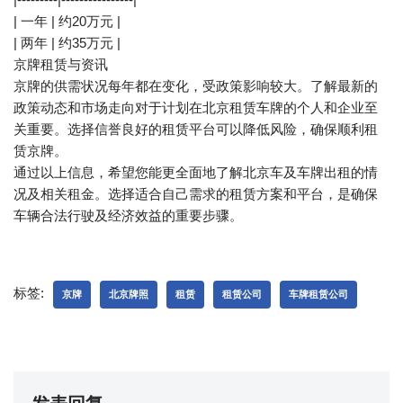
| 一年 | 约20万元 |
| 两年 | 约35万元 |
京牌租赁与资讯
京牌的供需状况每年都在变化，受政策影响较大。了解最新的
政策动态和市场走向对于计划在北京租赁车牌的个人和企业至
关重要。选择信誉良好的租赁平台可以降低风险，确保顺利租
赁京牌。
通过以上信息，希望您能更全面地了解北京车及车牌出租的情
况及相关租金。选择适合自己需求的租赁方案和平台，是确保
车辆合法行驶及经济效益的重要步骤。
标签:
京牌
北京牌照
租赁
租赁公司
车牌租赁公司