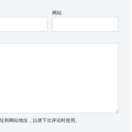
网站
址和网站地址，以便下次评论时使用。