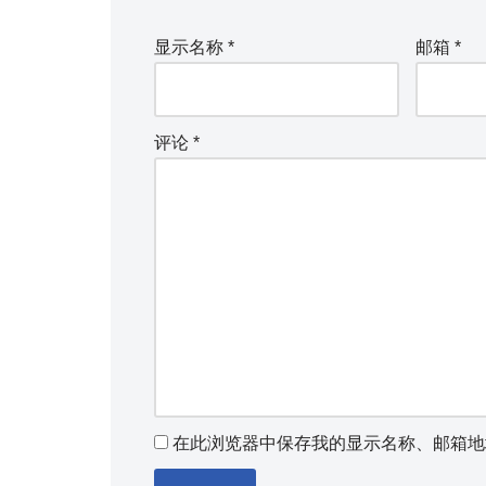
显示名称
*
邮箱
*
评论
*
在此浏览器中保存我的显示名称、邮箱地