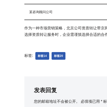
某咨询顾问公司
作为一种市场营销策略，北京公司资质转让带京
选择资质转让服务时，企业需谨慎选择合适的合
标签:
标签14
标签20
发表回复
您的邮箱地址不会被公开。
必填项已用
*
标