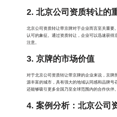
2. 北京公司资质转让的
北京公司资质转让带京牌对于企业而言至关重要
认可的象征。通过资质转让，企业可以迅速获得
注意。
3. 京牌的市场价值
对于北京公司资质转让带京牌的企业来说，京牌
源丰富的城市，具有强大的地域认同感和品牌号
还能够吸引更多全国乃至全球范围内的合作伙伴
4. 案例分析：北京公