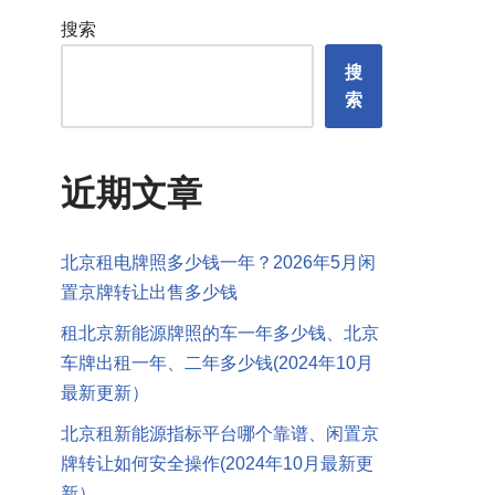
搜索
搜
索
近期文章
北京租电牌照多少钱一年？2026年5月闲
置京牌转让出售多少钱
租北京新能源牌照的车一年多少钱、北京
车牌出租一年、二年多少钱(2024年10月
最新更新）
北京租新能源指标平台哪个靠谱、闲置京
牌转让如何安全操作(2024年10月最新更
新）