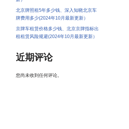
北京牌照租5年多少钱、深入知晓北京车
牌费用多少(2024年10月最新更新）
京牌车租赁价格多少钱、北京京牌指标出
租租赁风险规避(2024年10月最新更新）
近期评论
您尚未收到任何评论。