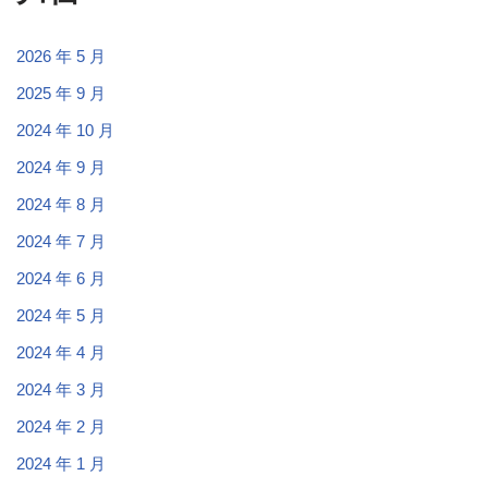
2026 年 5 月
2025 年 9 月
2024 年 10 月
2024 年 9 月
2024 年 8 月
2024 年 7 月
2024 年 6 月
2024 年 5 月
2024 年 4 月
2024 年 3 月
2024 年 2 月
2024 年 1 月