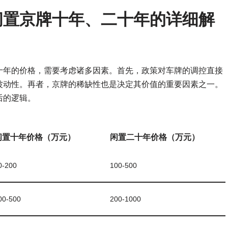
闲置京牌十年、二十年的详细解
十年的价格，需要考虑诸多因素。首先，政策对车牌的调控直接
波动性。再者，京牌的稀缺性也是决定其价值的重要因素之一。
后的逻辑。
闲置十年价格（万元）
闲置二十年价格（万元）
0-200
100-500
00-500
200-1000