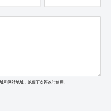
址和网站地址，以便下次评论时使用。