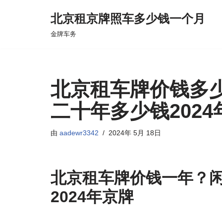
北京租京牌照车多少钱一个月
跳
金牌车务
至
正
文
北京租车牌价钱多
二十年多少钱2024
由
aadewr3342
2024年 5月 18日
北京租车牌价钱一年？
2024年京牌