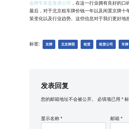
金牌车务是靠谱公司
，在这一行业拥有良好的口
最后，对于北京租车牌价钱一年以及闲置京牌十
策变化以及行业趋势。这些信息对于我们更好地
标签:
京牌
北京牌照
租赁
租赁公司
车牌
发表回复
您的邮箱地址不会被公开。
必填项已用
*
标
显示名称
*
邮箱
*