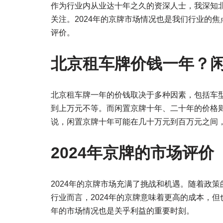
作为行业内从业达十年之久的资深人士，我深知
关注。2024年的京牌市场情况也是我们行业的
评价。
北京租车牌价钱一年？
北京租车牌一年的价钱取决于多种因素，包括车
到上万元不等。而闲置京牌十年、二十年的价格
说，闲置京牌十年可能在几十万元到百万元之间
2024年京牌的市场评价
2024年的京牌市场充满了挑战和机遇。随着政
行业而言，2024年的京牌意味着更高的成本，但
年的市场情况也是关乎利益的重要时刻。