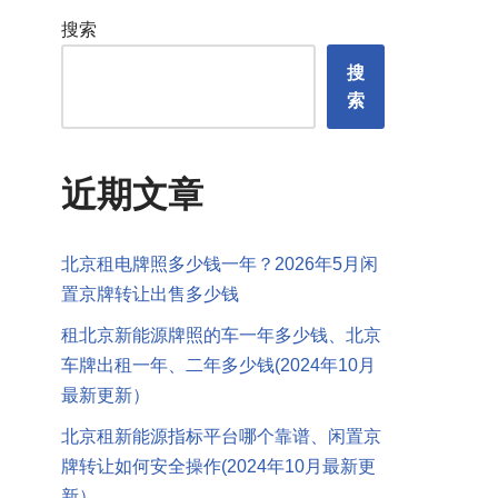
搜索
搜
索
近期文章
北京租电牌照多少钱一年？2026年5月闲
置京牌转让出售多少钱
租北京新能源牌照的车一年多少钱、北京
车牌出租一年、二年多少钱(2024年10月
最新更新）
北京租新能源指标平台哪个靠谱、闲置京
牌转让如何安全操作(2024年10月最新更
新）