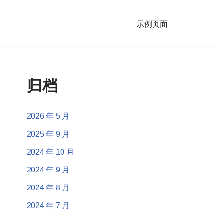
示例页面
归档
2026 年 5 月
2025 年 9 月
2024 年 10 月
2024 年 9 月
2024 年 8 月
2024 年 7 月