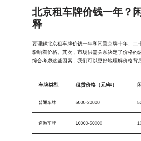
北京租车牌价钱一年？
释
要理解北京租车牌价钱一年和闲置京牌十年、二
影响着价格。其次，市场供需关系决定了价格的
综合考虑这些因素，我们可以更好地理解价格背
车牌类型
租赁价格（元/年）
普通车牌
5000-20000
5
巡游车牌
10000-50000
1