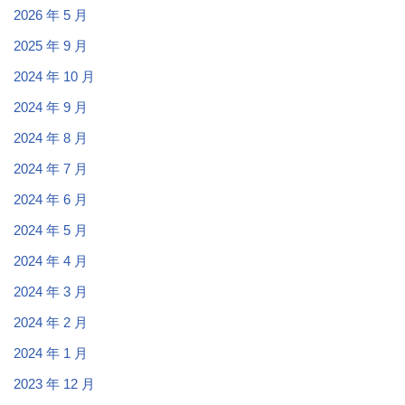
2026 年 5 月
2025 年 9 月
2024 年 10 月
2024 年 9 月
2024 年 8 月
2024 年 7 月
2024 年 6 月
2024 年 5 月
2024 年 4 月
2024 年 3 月
2024 年 2 月
2024 年 1 月
2023 年 12 月