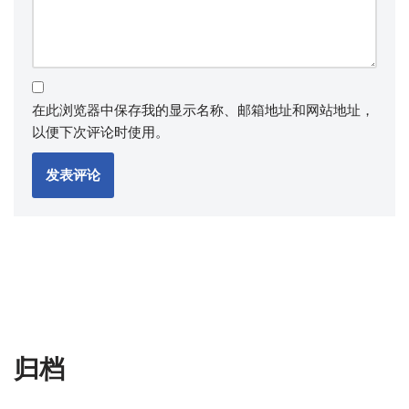
在此浏览器中保存我的显示名称、邮箱地址和网站地址，
以便下次评论时使用。
归档