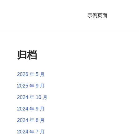
示例页面
归档
2026 年 5 月
2025 年 9 月
2024 年 10 月
2024 年 9 月
2024 年 8 月
2024 年 7 月