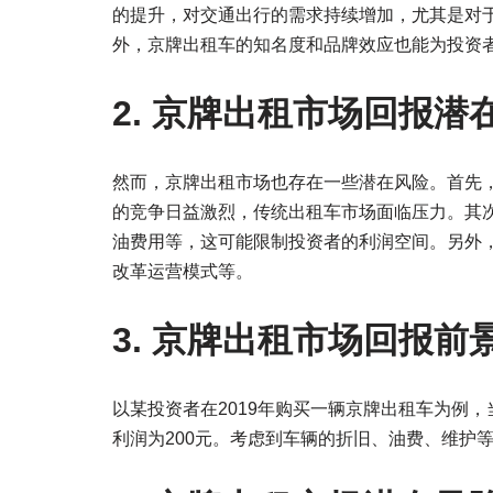
的提升，对交通出行的需求持续增加，尤其是对
外，京牌出租车的知名度和品牌效应也能为投资
2. 京牌出租市场回报潜
然而，京牌出租市场也存在一些潜在风险。首先
的竞争日益激烈，传统出租车市场面临压力。其
油费用等，这可能限制投资者的利润空间。另外
改革运营模式等。
3. 京牌出租市场回报前
以某投资者在2019年购买一辆京牌出租车为例，
利润为200元。考虑到车辆的折旧、油费、维护