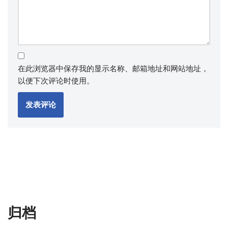
在此浏览器中保存我的显示名称、邮箱地址和网站地址，
以便下次评论时使用。
归档