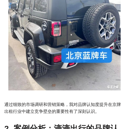
通过细致的市场调研和营销策略，我对品牌认知度提升在京牌
出租行业中建立竞争壁垒的重要性有了深刻认识。
2. 案例分析：滴滴出行的品牌认