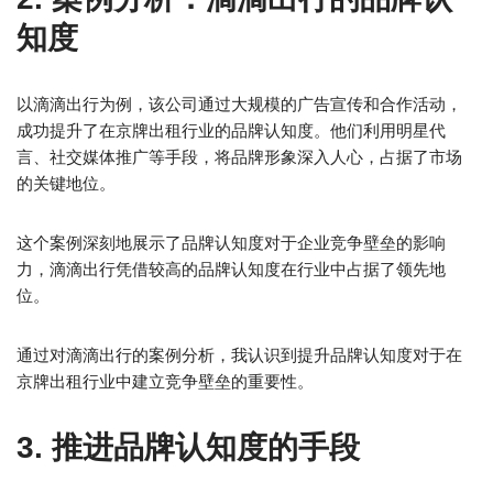
知度
以滴滴出行为例，该公司通过大规模的广告宣传和合作活动，
成功提升了在京牌出租行业的品牌认知度。他们利用明星代
言、社交媒体推广等手段，将品牌形象深入人心，占据了市场
的关键地位。
这个案例深刻地展示了品牌认知度对于企业竞争壁垒的影响
力，滴滴出行凭借较高的品牌认知度在行业中占据了领先地
位。
通过对滴滴出行的案例分析，我认识到提升品牌认知度对于在
京牌出租行业中建立竞争壁垒的重要性。
3. 推进品牌认知度的手段