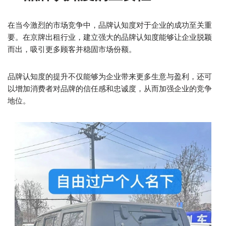
在当今激烈的市场竞争中，品牌认知度对于企业的成功至关重
要。在京牌出租行业，建立强大的品牌认知度能够让企业脱颖
而出，吸引更多顾客并稳固市场份额。
品牌认知度的提升不仅能够为企业带来更多生意与盈利，还可
以增加消费者对品牌的信任感和忠诚度，从而加强企业的竞争
地位。