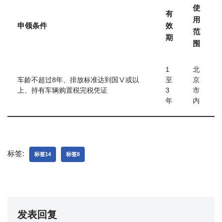
使
有
用
申领条件
效
范
期
围
1
北
车龄不超过8年、排放标准达到国Ⅴ或以
至
京
上、持有车辆购置税完税凭证
3
市
年
内
标签:
标签14
标签8
发表回复