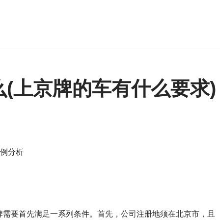
(上京牌的车有什么要求)
案例分析
牌需要首先满足一系列条件。首先，公司注册地须在北京市，且