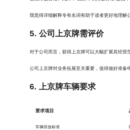
我觉得详细解释专有名词有助于读者更好地理解
5. 公司上京牌需评价
对于公司而言，获得上京牌可以大幅扩展其经营
公司上京牌对业务拓展至关重要，值得做好准备
6. 上京牌车辆要求
要求项目
车辆排放标准