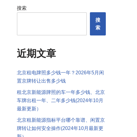
搜索
搜
索
近期文章
北京租电牌照多少钱一年？2026年5月闲
置京牌转让出售多少钱
租北京新能源牌照的车一年多少钱、北京
车牌出租一年、二年多少钱(2024年10月
最新更新）
北京租新能源指标平台哪个靠谱、闲置京
牌转让如何安全操作(2024年10月最新更
新）