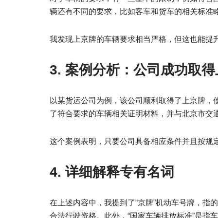
辆还有不同的要求，比如客车和货车的相关标准
我发现上京牌的车辆要求相当严格，但这也能提
3. 案例分析：公司成功取
以某货运公司为例，该公司顺利取得了上京牌，
了符合要求的车辆相关证明材料，并与北京市交
这个案例表明，只要公司具备相应条件并且按规
4. 详细解释专有名词
在上述内容中，我提到了“京牌”机动车号牌，指
合法行驶资格。此外，“国家车辆排放标准”是指