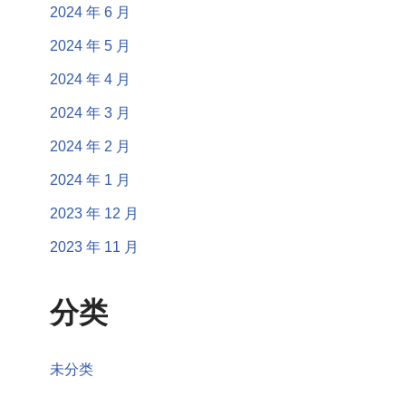
2024 年 6 月
2024 年 5 月
2024 年 4 月
2024 年 3 月
2024 年 2 月
2024 年 1 月
2023 年 12 月
2023 年 11 月
分类
未分类