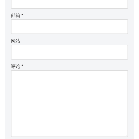
邮箱
*
网站
评论
*