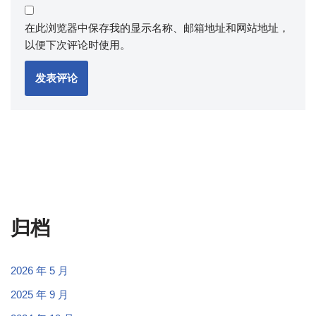
在此浏览器中保存我的显示名称、邮箱地址和网站地址，
以便下次评论时使用。
归档
2026 年 5 月
2025 年 9 月