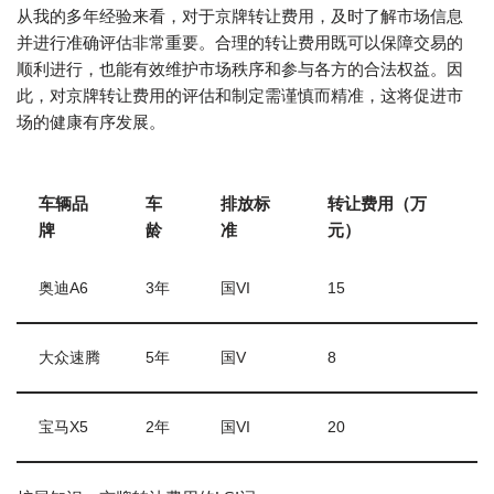
从我的多年经验来看，对于京牌转让费用，及时了解市场信息
并进行准确评估非常重要。合理的转让费用既可以保障交易的
顺利进行，也能有效维护市场秩序和参与各方的合法权益。因
此，对京牌转让费用的评估和制定需谨慎而精准，这将促进市
场的健康有序发展。
车辆品
车
排放标
转让费用（万
牌
龄
准
元）
奥迪A6
3年
国VI
15
大众速腾
5年
国V
8
宝马X5
2年
国VI
20