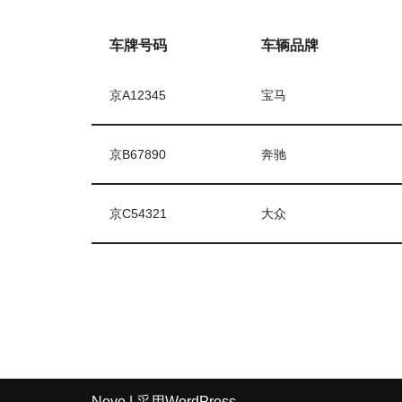
车牌号码
车辆品牌
京A12345
宝马
京B67890
奔驰
京C54321
大众
Neve
| 采用
WordPress