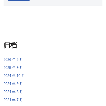
归档
2026 年 5 月
2025 年 9 月
2024 年 10 月
2024 年 9 月
2024 年 8 月
2024 年 7 月