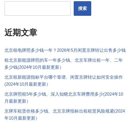
搜索
近期文章
北京租电牌照多少钱一年？2026年5月闲置京牌转让出售多少钱
租北京新能源牌照的车一年多少钱、北京车牌出租一年、二年
多少钱(2024年10月最新更新）
北京租新能源指标平台哪个靠谱、闲置京牌转让如何安全操作
(2024年10月最新更新）
北京牌照租5年多少钱、深入知晓北京车牌费用多少(2024年10
月最新更新）
京牌车租赁价格多少钱、北京京牌指标出租租赁风险规避(2024
年10月最新更新）